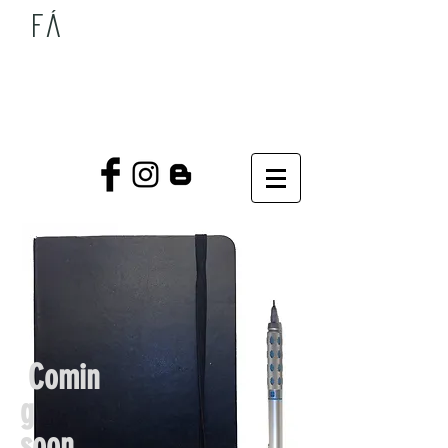
Fá
Comin
g
soon...